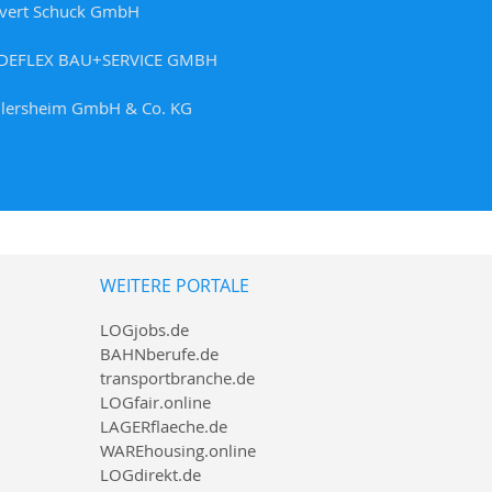
evert Schuck GmbH
DEFLEX BAU+SERVICE GMBH
llersheim GmbH & Co. KG
WEITERE PORTALE
LOGjobs.de
BAHNberufe.de
transportbranche.de
LOGfair.online
LAGERflaeche.de
WAREhousing.online
LOGdirekt.de