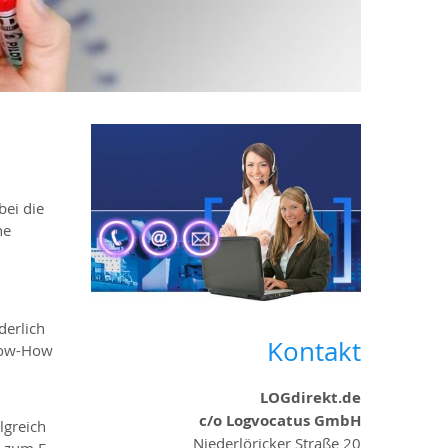
bei die
ne
derlich
Kontakt
Know-How
LOGdirekt.de
c/o Logvocatus GmbH
lgreich
Niederlöricker Straße 20