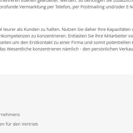
 mehreren Ebenen gearbeitet werden. So benötigen Sie zusätzlic
profunde Vermarktung per Telefon, per Postmailing und/oder E-M
l teurer als Kunden zu halten. Nutzen Sie daher Ihre Kapazitäten
nkompetenzen zu konzentrieren. Entlasten Sie Ihre Mitarbeiter v
gkeiten um den Erstkontakt zu einer Firma und somit potentiellen
 das Wesentliche konzentrieren nämlich - den persönlichen Verkau
ternehmens
n für den Vertrieb