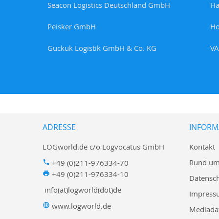
Seacon Logistics Deutschland GmbH
Ha
Peisker GmbH
Ho
Guckuk Logistik GmbH & Co. KG
VA
ADRESSE
INFORM
LOGworld.de c/o Logvocatus GmbH
Kontakt
Rund um
+49 (0)211-976334-70
+49 (0)211-976334-10
Datensc
info(at)logworld(dot)de
Impress
www.logworld.de
Mediada