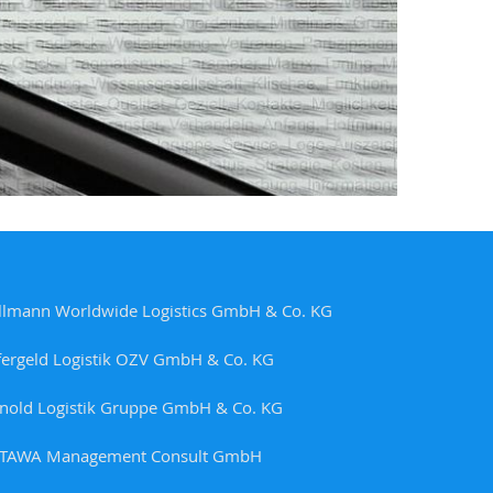
llmann Worldwide Logistics GmbH & Co. KG
fergeld Logistik OZV GmbH & Co. KG
nold Logistik Gruppe GmbH & Co. KG
TAWA Management Consult GmbH