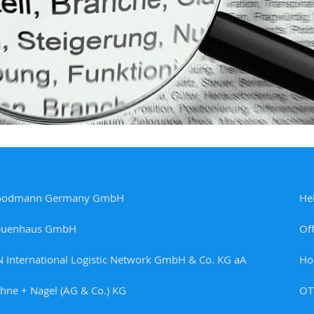
oodmann Germany GmbH
He
euenhaus GmbH
Of
N International Logistic Network GmbH & Co. KG aA
Ho
hne + Nagel (AG & Co.) KG
OT