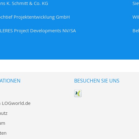
ns K. Schmitt & Co. KG
Si
chtief Projektentwicklung GmbH
WI
LERES Project Developments NV/SA
Be
ATIONEN
BESUCHEN SIE UNS
 LOGworld.de
hutz
um
ten