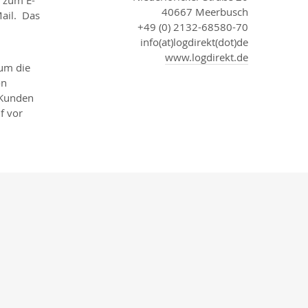
h zum E-
40667 Meerbusch
ail. Das
+49 (0) 2132-68580-70
info(at)logdirekt(dot)de
www.logdirekt.de
 um die
on
 Kunden
f vor