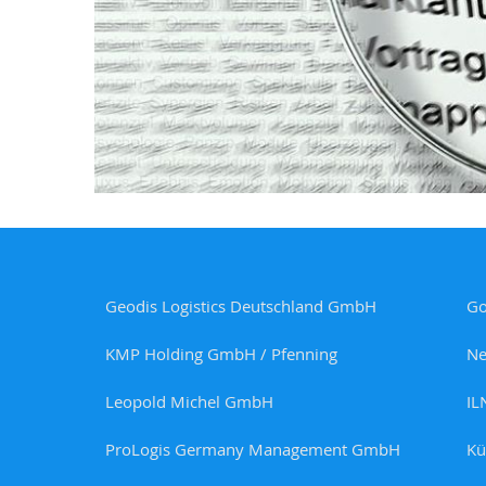
Geodis Logistics Deutschland GmbH
G
KMP Holding GmbH / Pfenning
N
Leopold Michel GmbH
IL
ProLogis Germany Management GmbH
Kü