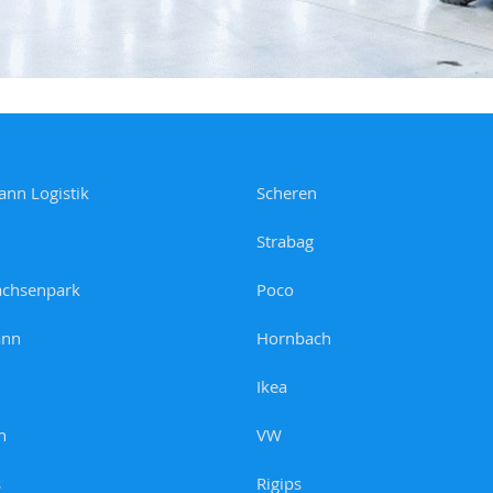
ann Logistik
Scheren
Strabag
achsenpark
Poco
nn
Hornbach
Ikea
n
VW
s
Rigips