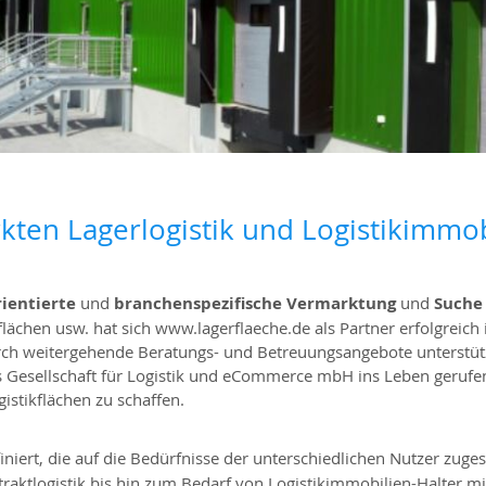
kten Lagerlogistik und Logistikimmob
ientierte
und
branchenspezifische
Vermarktung
und
Suche
sflächen usw. hat sich www.lagerflaeche.de als Partner erfolgreich
durch weitergehende Beratungs- und Betreuungsangebote unterstüt
s Gesellschaft für Logistik und eCommerce mbH ins Leben gerufe
istikflächen zu schaffen.
iniert, die auf die Bedürfnisse der unterschiedlichen Nutzer zuge
ntraktlogistik bis hin zum Bedarf von Logistikimmobilien-Halter m