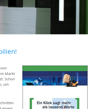
ilien!
von
 im Markt
zt. Schon
n, um
schnitten
it einem