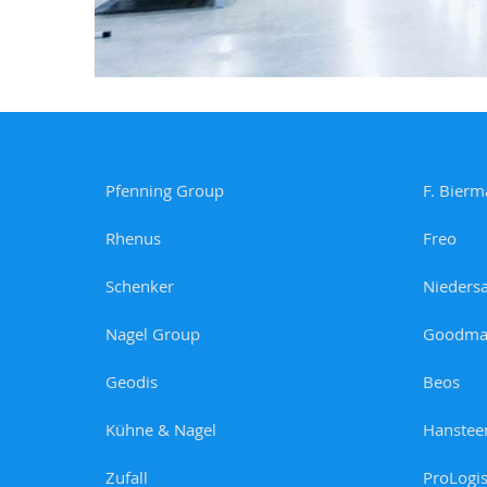
Pfenning Group
F. Bierm
Rhenus
Freo
Schenker
Nieders
Nagel Group
Goodma
Geodis
Beos
Kühne & Nagel
Hanstee
Zufall
ProLogi