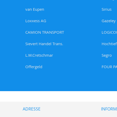
van Eupen
Sirius
Loxxess AG
Gazeley
CAMION TRANSPORT
LOGICO
Sievert Handel Trans.
Hochtief
L.W.Cretschmar
Segro
Offergeld
FOUR P
ADRESSE
INFORM