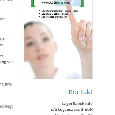
von
, die
en
er
ung
vor.
neutral
Kontakt
Lagerflaeche.de
en liegt
c/o Logvocatus GmbH
n