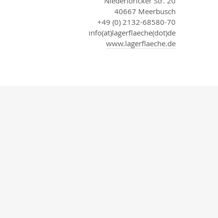
Niederlöricker Str. 20
40667 Meerbusch
+49 (0) 2132-68580-70
info(at)lagerflaeche(dot)de
www.lagerflaeche.de