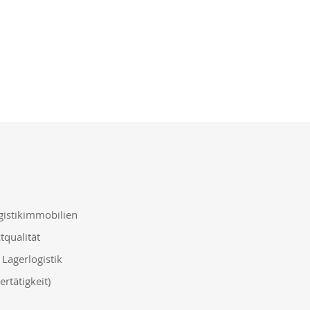
gistikimmobilien
qualität
Lagerlogistik
rtätigkeit)